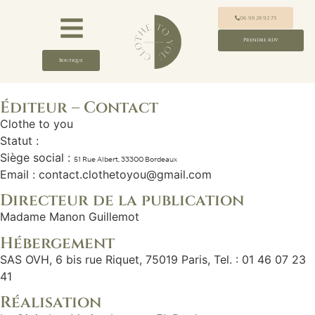
06 98 28 92 73
Prendre rdv
Boutique
Éditeur – Contact
Clothe to you
Statut :
Siège social :
51 Rue Albert, 33300 Bordeaux
Email : contact.clothetoyou@gmail.com
Directeur de la publication
Madame Manon Guillemot
Hébergement
SAS OVH, 6 bis rue Riquet, 75019 Paris, Tel. : 01 46 07 23
41
Réalisation