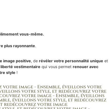
blimement vous-même.
re plus rayonnante
.
e image positive
, de
révéler votre personnalité unique
et
e
liberté vestimentaire
qui vous permet
renouer avec
re style
!
votre image - Ensemble, éveillons votre
eillons votre style, et redécouvrez votre
couvrez votre image - Ensemble, éveillons
le, éveillons votre style, et redécouvrez
et redécouvrez votre image
 style, et redécouvrez votre image -