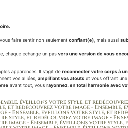
toire.
e vous faire sentir non seulement
confiant(e)
, mais aussi
su
ue, chaque échange un pas
vers une version de vous enco
les apparences. Il s’agit de
reconnecter votre corps à un
nnent vos alliées,
amplifiant vos atouts
et vous offrant un
même
avant tout, vous
rayonnez, en total harmonie avec vot
mble, éveillons votre style, et redécouvrez 
e, et redécouvrez votre image - Ensemble, év
 - Ensemble, éveillons votre style, et redé
e style, et redécouvrez votre image - Ensemb
e image - Ensemble, éveillons votre style, 
vrez votre image - Ensemble, éveillons votre