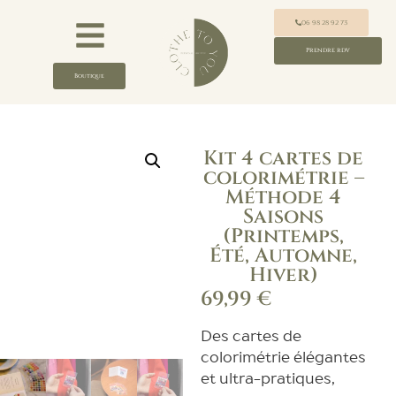
06 98 28 92 73
Prendre rdv
Boutique
Kit 4 cartes de
colorimétrie –
Méthode 4
Saisons
(Printemps,
Été, Automne,
Hiver)
69,99
€
Des cartes de
colorimétrie élégantes
et ultra-pratiques,