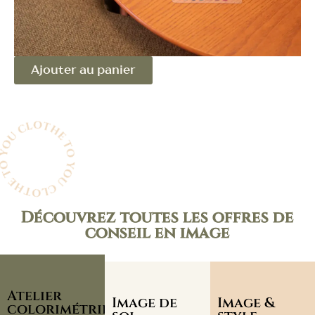
Ajouter au panier
HE TO YOU CLOTHE TO YOU
Découvrez toutes les offres de
conseil en image
Atelier
Image de
Image &
colorimétrie