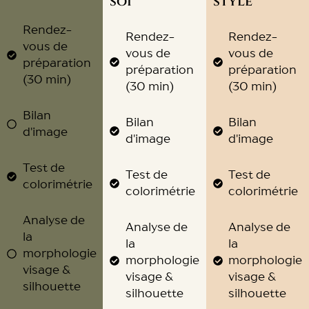
soi
style
Rendez-
Rendez-
Rendez-
vous de
vous de
vous de
préparation
préparation
préparation
(30 min)
(30 min)
(30 min)
Bilan
Bilan
Bilan
d'image
d'image
d'image
Test de
Test de
Test de
colorimétrie
colorimétrie
colorimétrie
Analyse de
Analyse de
Analyse de
la
la
la
morphologie
morphologie
morphologie
visage &
visage &
visage &
silhouette
silhouette
silhouette